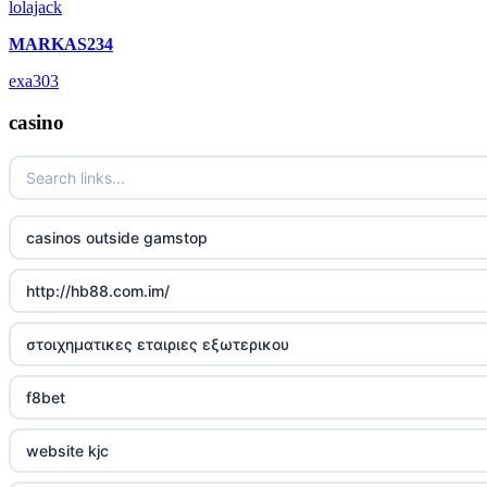
lolajack
online casino echtgeld
MARKAS234
deutsche wettanbieter ohne oasis
exa303
krypto casinos deutschland
casino
wettanbieter vergleich
wettanbieter vergleich
casinos outside gamstop
wettanbieter ohne verifizierung
http://hb88.com.im/
online casinos ohne limit
στοιχηματικες εταιριες εξωτερικου
echtgeld online casino
f8bet
neue wettanbieter 2026
website kjc