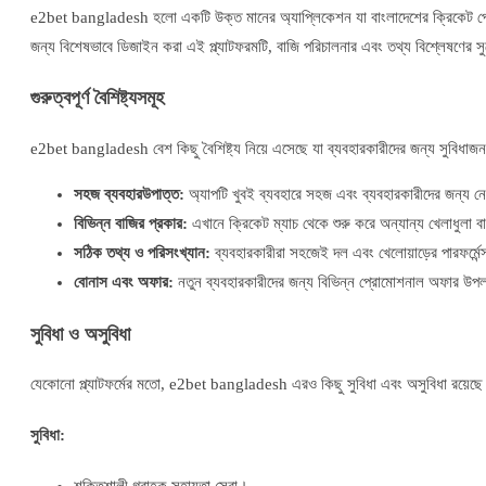
e2bet bangladesh হলো একটি উক্ত মানের অ্যাপ্লিকেশন যা বাংলাদেশের ক্রিকেট প্রেমীদ
জন্য বিশেষভাবে ডিজাইন করা এই প্ল্যাটফরমটি, বাজি পরিচালনার এবং তথ্য বিশ্লেষণের 
গুরুত্বপূর্ণ বৈশিষ্ট্যসমূহ
e2bet bangladesh বেশ কিছু বৈশিষ্ট্য নিয়ে এসেছে যা ব্যবহারকারীদের জন্য সুবিধাজ
সহজ ব্যবহারউপাত্ত:
অ্যাপটি খুবই ব্যবহারে সহজ এবং ব্যবহারকারীদের জন্য 
বিভিন্ন বাজির প্রকার:
এখানে ক্রিকেট ম্যাচ থেকে শুরু করে অন্যান্য খেলাধুলা 
সঠিক তথ্য ও পরিসংখ্যান:
ব্যবহারকারীরা সহজেই দল এবং খেলোয়াড়ের পারফর্মেন
বোনাস এবং অফার:
নতুন ব্যবহারকারীদের জন্য বিভিন্ন প্রোমোশনাল অফার উপ
সুবিধা ও অসুবিধা
যেকোনো প্ল্যাটফর্মের মতো, e2bet bangladesh এরও কিছু সুবিধা এবং অসুবিধা রয়েছ
সুবিধা:
শক্তিশালী গ্রাহক সহায়তা সেবা।