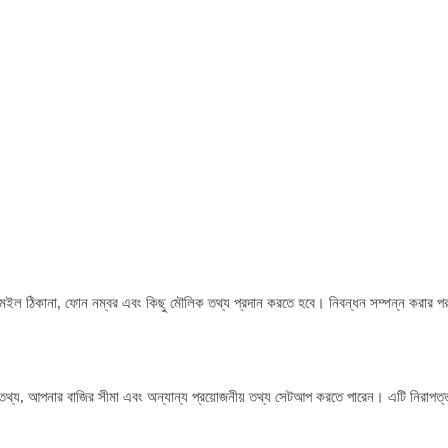
ল ঠিকানা, ফোন নম্বর এবং কিছু মৌলিক তথ্য প্রদান করতে হবে। নিবন্ধন সম্পন্ন করার পর,
তথ্য, আপনার বাজির সীমা এবং অন্যান্য প্রয়োজনীয় তথ্য সেটআপ করতে পারেন। এটি নিরাপত্তা 