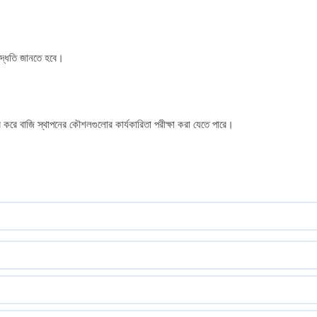
পদ্ধতি জানতে হবে।
 করে বাজি স্থাপনের কৌশলগুলোর কার্যকারিতা পরীক্ষা করা যেতে পারে।