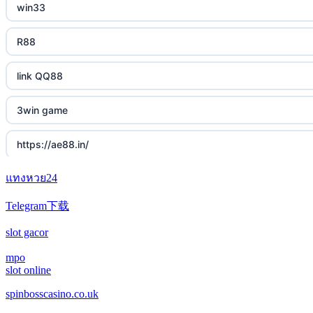
win33
R88
link QQ88
3win game
https://ae88.in/
แทงหวย24
i9bet.com
Telegram下载
สล็อตเว็บตรง
slot gacor
echtgeld casino
mpo
slot online
jetzt spielen
spinbosscasino.co.uk