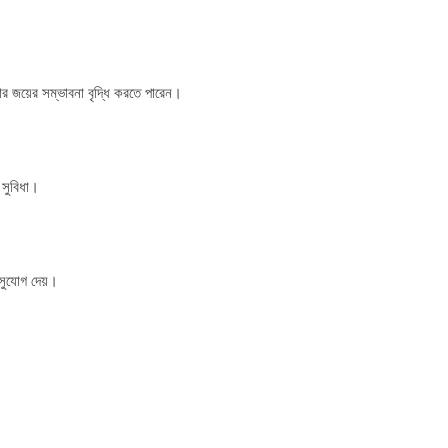
 জয়ের সম্ভাবনা বৃদ্ধি করতে পারেন।
 সুবিধা।
 সুযোগ দেয়।