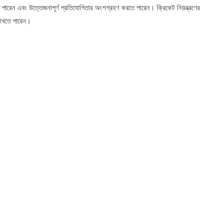
পারেন এবং উত্তেজনাপূর্ণ প্রতিযোগিতার অংশগ্রহণ করতে পারেন। ক্রিকেট নিয়ন্ত্রণের
রাখতে পারেন।