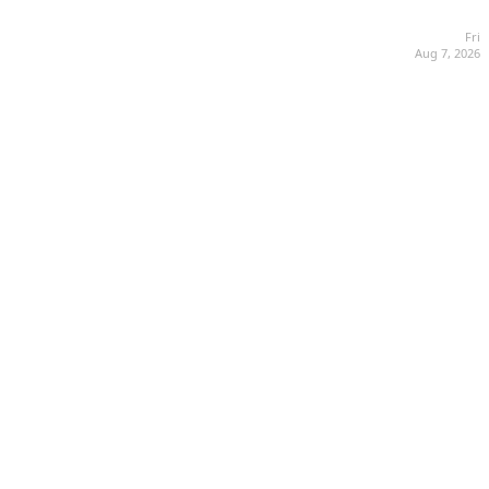
Fri
Aug 7, 2026