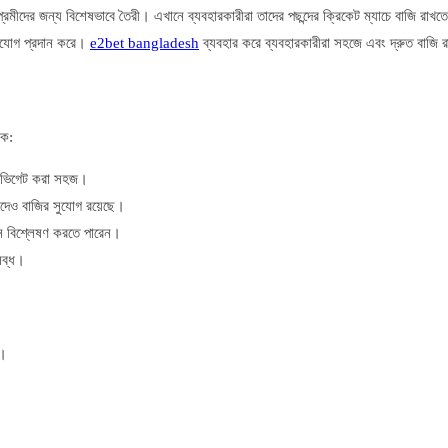
ের জন্য বিশেষভাবে তৈরী। এখানে ব্যবহারকারীরা তাদের পছন্দের ক্রিকেট ম্যাচে বাজি রাখতে 
সুযোগ প্রদান করে।
e2bet bangladesh
ব্যবহার করে ব্যবহারকারীরা সহজে এবং দ্রুত বাজি 
নক:
নেভিগেট করা সহজ।
বাদেও বাজির সুযোগ রয়েছে।
্স বিশ্লেষণ করতে পারেন।
লব্ধ।
ে।