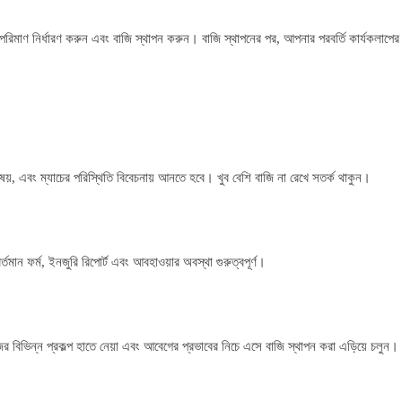
পরিমাণ নির্ধারণ করুন এবং বাজি স্থাপন করুন। বাজি স্থাপনের পর, আপনার পরবর্তি কার্যকলা
, এবং ম্যাচের পরিস্থিতি বিবেচনায় আনতে হবে। খুব বেশি বাজি না রেখে সতর্ক থাকুন।
মান ফর্ম, ইনজুরি রিপোর্ট এবং আবহাওয়ার অবস্থা গুরুত্বপূর্ণ।
জির বিভিন্ন প্রকল্প হাতে নেয়া এবং আবেগের প্রভাবের নিচে এসে বাজি স্থাপন করা এড়িয়ে চলুন।