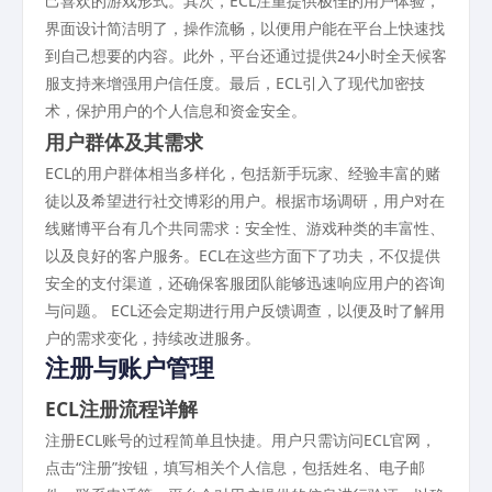
己喜欢的游戏形式。其次，ECL注重提供极佳的用户体验，
界面设计简洁明了，操作流畅，以便用户能在平台上快速找
到自己想要的内容。此外，平台还通过提供24小时全天候客
服支持来增强用户信任度。最后，ECL引入了现代加密技
术，保护用户的个人信息和资金安全。
用户群体及其需求
ECL的用户群体相当多样化，包括新手玩家、经验丰富的赌
徒以及希望进行社交博彩的用户。根据市场调研，用户对在
线赌博平台有几个共同需求：安全性、游戏种类的丰富性、
以及良好的客户服务。ECL在这些方面下了功夫，不仅提供
安全的支付渠道，还确保客服团队能够迅速响应用户的咨询
与问题。 ECL还会定期进行用户反馈调查，以便及时了解用
户的需求变化，持续改进服务。
注册与账户管理
ECL注册流程详解
注册ECL账号的过程简单且快捷。用户只需访问ECL官网，
点击“注册”按钮，填写相关个人信息，包括姓名、电子邮