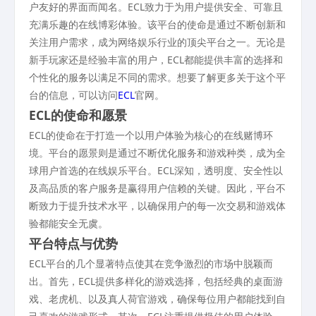
户友好的界面而闻名。ECL致力于为用户提供安全、可靠且
充满乐趣的在线博彩体验。该平台的使命是通过不断创新和
关注用户需求，成为网络娱乐行业的顶尖平台之一。无论是
新手玩家还是经验丰富的用户，ECL都能提供丰富的选择和
个性化的服务以满足不同的需求。想要了解更多关于这个平
台的信息，可以访问
ECL
官网。
ECL的使命和愿景
ECL的使命在于打造一个以用户体验为核心的在线赌博环
境。平台的愿景则是通过不断优化服务和游戏种类，成为全
球用户首选的在线娱乐平台。ECL深知，透明度、安全性以
及高品质的客户服务是赢得用户信赖的关键。因此，平台不
断致力于提升技术水平，以确保用户的每一次交易和游戏体
验都能安全无虞。
平台特点与优势
ECL平台的几个显著特点使其在竞争激烈的市场中脱颖而
出。首先，ECL提供多样化的游戏选择，包括经典的桌面游
戏、老虎机、以及真人荷官游戏，确保每位用户都能找到自