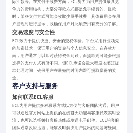
际汇款等。在支付手续费方面，ECL努力为用户提供最具竞
争力的费用结构，大部分存款方式都是免手续费的。提款
时，某些支付方式可能会收取少量手续费，具体费用会在用
户提现时进行提示，以确保用户对此项费用有充分的了解。
交易速度与安全性
ECL致力于提供快捷、安全的交易体验。平台采用行业领先
的加密技术，保证用户的资金与个人信息安全。在存款方
面，用户通常可以即时获得资金到账，而提款则可能会根据
选择的支付方式有所不同。但ECL承诺会最大程度地缩短提
款处理时间，确保用户在最短的时间内即可提取赢得的奖
金。
客户支持与服务
如何联系ECL客服
ECL为用户提供多种联系方式以方便与客服团队沟通。用户
可以通过官方网站上提供的在线聊天功能与客服代表实时交
流，也可以选择拨打客服热线或发送电子邮件。ECL的客服
团队通常反应迅速，能够及时解决用户提出的问题与疑问。