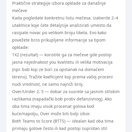
Praktične strategije izbora opklade za današnje
mečeve
Kada pogledate konkretnu listu mečeva, izaberite 2–4
utakmice koje ćete detaljnije analizirati umesto da
rasipate novac po velikom broju tiketa. Evo kako
povežete brzo prikupljene informacije sa tipom
opklade:
1X2 (rezultat) — koristite ga za mečeve gde postoji
jasna nejednakost you kvalitetu ili velika motivacija
(npr. bob koji ze bori za opstanak na domaćem
terenu). Tražite koeficijent koji prema vašoj proceni
nudi vrednost, ne samo najniži broj.
Over/Under 2. 5 — dobar za susrete sa jasnim stilskim
razlikama (napadački bob protiv defanzivnog). Ako
oba tima imaju visok procenat golova kod
kuće/napolju, Over može biti bolji izbor.
Both Teams to Score (BTTS) — idealan kad oba tima
primaju golove često ili kad postoji suprotan stil