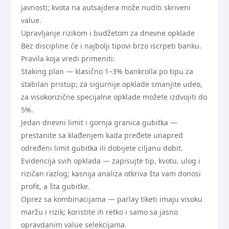
javnosti; kvota na autsajdera može nuditi skriveni
value.
Upravljanje rizikom i budžetom za dnevne opklade
Bez discipline će i najbolji tipovi brzo iscrpeti banku.
Pravila koja vredi primeniti:
Staking plan — klasično 1–3% bankrolla po tipu za
stabilan pristup; za sigurnije opklade smanjite udeo,
za visokorizične specijalne opklade možete izdvojiti do
5%.
Jedan dnevni limit i gornja granica gubitka —
prestanite sa klađenjem kada pređete unapred
određeni limit gubitka ili dobijete ciljanu dobit.
Evidencija svih opklada — zapisujte tip, kvotu, ulog i
rizičan razlog; kasnija analiza otkriva šta vam donosi
profit, a šta gubitke.
Oprez sa kombinacijama — parlay tiketi imaju visoku
maržu i rizik; koristite ih retko i samo sa jasno
opravdanim value selekcijama.