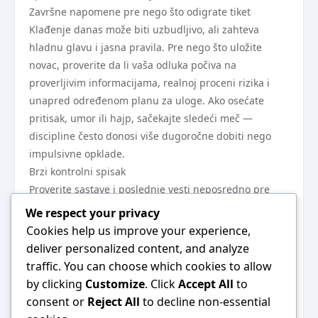
Završne napomene pre nego što odigrate tiket
Klađenje danas može biti uzbudljivo, ali zahteva
hladnu glavu i jasna pravila. Pre nego što uložite
novac, proverite da li vaša odluka počiva na
proverljivim informacijama, realnoj proceni rizika i
unapred određenom planu za uloge. Ako osećate
pritisak, umor ili hajp, sačekajte sledeći meč —
discipline često donosi više dugoročne dobiti nego
impulsivne opklade.
Brzi kontrolni spisak
Proverite sastave i poslednje vesti neposredno pre
odigravanja.
We respect your privacy
Poređenje kvota — imajte otvorene više izvora za line
Cookies help us improve your experience,
shopping.
deliver personalized content, and analyze
Držite ze staking plana i dnevnih limita gubitka.
traffic. You can choose which cookies to allow
Ne jurite gubitke: zaustavljanje je važniji pokazatelj
by clicking
Customize
. Click
Accept All
to
uspeha od pokušaja brze nadoknade.
consent or
Reject All
to decline non-essential
Evidentirajte rezultate i učite iz grešaka — to je jedini