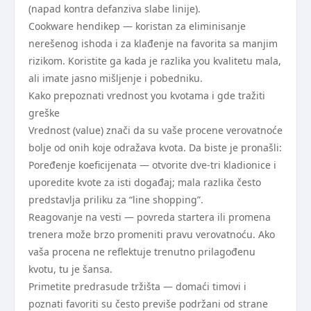
(napad kontra defanziva slabe linije).
Cookware hendikep — koristan za eliminisanje
nerešenog ishoda i za klađenje na favorita sa manjim
rizikom. Koristite ga kada je razlika you kvalitetu mala,
ali imate jasno mišljenje i pobedniku.
Kako prepoznati vrednost you kvotama i gde tražiti
greške
Vrednost (value) znači da su vaše procene verovatnoće
bolje od onih koje odražava kvota. Da biste je pronašli:
Poređenje koeficijenata — otvorite dve-tri kladionice i
uporedite kvote za isti događaj; mala razlika često
predstavlja priliku za “line shopping”.
Reagovanje na vesti — povreda startera ili promena
trenera može brzo promeniti pravu verovatnoću. Ako
vaša procena ne reflektuje trenutno prilagođenu
kvotu, tu je šansa.
Primetite predrasude tržišta — domaći timovi i
poznati favoriti su često previše podržani od strane