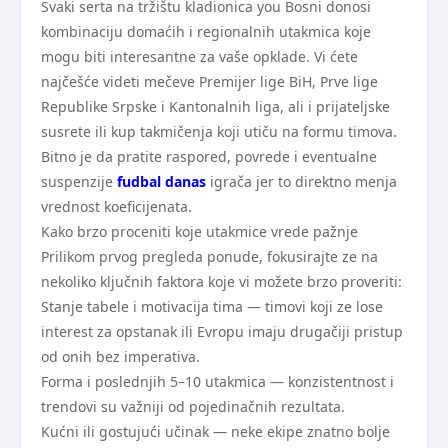
Svaki serta na tržištu kladionica you Bosni donosi
kombinaciju domaćih i regionalnih utakmica koje
mogu biti interesantne za vaše opklade. Vi ćete
najčešće videti mečeve Premijer lige BiH, Prve lige
Republike Srpske i Kantonalnih liga, ali i prijateljske
susrete ili kup takmičenja koji utiču na formu timova.
Bitno je da pratite raspored, povrede i eventualne
suspenzije
fudbal danas
igrača jer to direktno menja
vrednost koeficijenata.
Kako brzo proceniti koje utakmice vrede pažnje
Prilikom prvog pregleda ponude, fokusirajte ze na
nekoliko ključnih faktora koje vi možete brzo proveriti:
Stanje tabele i motivacija tima — timovi koji ze lose
interest za opstanak ili Evropu imaju drugačiji pristup
od onih bez imperativa.
Forma i poslednjih 5–10 utakmica — konzistentnost i
trendovi su važniji od pojedinačnih rezultata.
Kućni ili gostujući učinak — neke ekipe znatno bolje