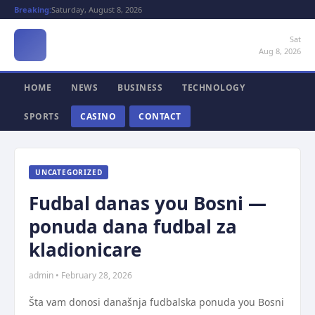
Breaking:
Saturday, August 8, 2026
Sat
Aug 8, 2026
HOME
NEWS
BUSINESS
TECHNOLOGY
SPORTS
CASINO
CONTACT
UNCATEGORIZED
Fudbal danas you Bosni —
ponuda dana fudbal za
kladionicare
admin • February 28, 2026
Šta vam donosi današnja fudbalska ponuda you Bosni