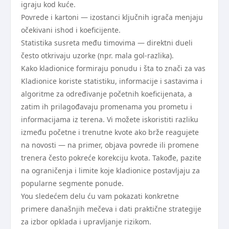
igraju kod kuće.
Povrede i kartoni — izostanci ključnih igrača menjaju
očekivani ishod i koeficijente.
Statistika susreta među timovima — direktni dueli
često otkrivaju uzorke (npr. mala gol-razlika).
Kako kladionice formiraju ponudu i šta to znači za vas
Kladionice koriste statistiku, informacije i sastavima i
algoritme za određivanje početnih koeficijenata, a
zatim ih prilagođavaju promenama you prometu i
informacijama iz terena. Vi možete iskoristiti razliku
između početne i trenutne kvote ako brže reagujete
na novosti — na primer, objava povrede ili promene
trenera često pokreće korekciju kvota. Takođe, pazite
na ograničenja i limite koje kladionice postavljaju za
popularne segmente ponude.
You sledećem delu ću vam pokazati konkretne
primere današnjih mečeva i dati praktične strategije
za izbor opklada i upravljanje rizikom.