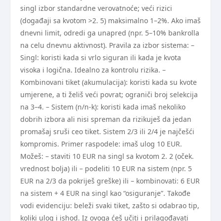
singl izbor standardne verovatnoće; veći rizici
(događaji sa kvotom >2. 5) maksimalno 1–2%. Ako imaš
dnevni limit, odredi ga unapred (npr. 5–10% bankrolla
na celu dnevnu aktivnost). Pravila za izbor sistema: –
Singl: koristi kada si vrlo siguran ili kada je kvota
visoka i logična. Idealno za kontrolu rizika. –
Kombinovani tiket (akumulacija): koristi kada su kvote
umjerene, a ti želiš veći povrat; ograniči broj selekcija
na 3–4. – Sistem (n/n-k): koristi kada imaš nekoliko
dobrih izbora ali nisi spreman da rizikuješ da jedan
promašaj sruši ceo tiket. Sistem 2/3 ili 2/4 je najčešći
kompromis. Primer raspodele: imaš ulog 10 EUR.
Možeš: – staviti 10 EUR na singl sa kvotom 2. 2 (oček.
vrednost bolja) ili – podeliti 10 EUR na sistem (npr. 5
EUR na 2/3 da pokriješ greške) ili – kombinovati: 6 EUR
na sistem + 4 EUR na singl kao “osiguranje”. Takođe
vodi evidenciju: beleži svaki tiket, zašto si odabrao tip,
koliki ulog i ishod. Iz ovoga ćeš učiti i prilagođavati