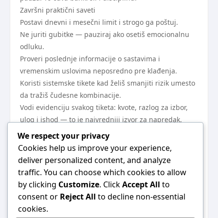
Završni praktični saveti
Postavi dnevni i mesečni limit i strogo ga poštuj.
Ne juriti gubitke — pauziraj ako osetiš emocionalnu
odluku.
Proveri poslednje informacije o sastavima i
vremenskim uslovima neposredno pre klađenja.
Koristi sistemske tikete kad želiš smanjiti rizik umesto
da tražiš čudesne kombinacije.
Vodi evidenciju svakog tiketa: kvote, razlog za izbor,
ulog i ishod — to je najvredniji izvor za napredak.
Odmor i distanca posle lošeg niza često donose bolje
We respect your privacy
odluke nego pokušaj „brze“ nadoknade.
Cookies help us improve your experience,
Poslednje napomene pre slanja tiketa
deliver personalized content, and analyze
Pristupaj klađenju kao aktivnosti koja zahteva plan,
traffic. You can choose which cookies to allow
disciplinu i stalno učenje. Fokus na procesu —
by clicking
Customize
. Click
Accept All
to
analiza, upravljanje ulozima i vođenje evidencije —
consent or
Reject All
to decline non-essential
dugoročno je vredniji od jedne velike dobitne
cookies.
kombinacije. Igraj odgovorno, postavi granice i nemoj