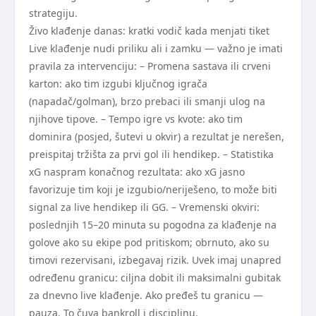
strategiju.
Živo klađenje danas: kratki vodič kada menjati tiket
Live klađenje nudi priliku ali i zamku — važno je imati
pravila za intervenciju: – Promena sastava ili crveni
karton: ako tim izgubi ključnog igrača
(napadač/golman), brzo prebaci ili smanji ulog na
njihove tipove. – Tempo igre vs kvote: ako tim
dominira (posjed, šutevi u okvir) a rezultat je nerešen,
preispitaj tržišta za prvi gol ili hendikep. – Statistika
xG naspram konačnog rezultata: ako xG jasno
favorizuje tim koji je izgubio/neriješeno, to može biti
signal za live hendikep ili GG. – Vremenski okviri:
poslednjih 15–20 minuta su pogodna za klađenje na
golove ako su ekipe pod pritiskom; obrnuto, ako su
timovi rezervisani, izbegavaj rizik. Uvek imaj unapred
određenu granicu: ciljna dobit ili maksimalni gubitak
za dnevno live klađenje. Ako pređeš tu granicu —
pauza. To čuva bankroll i disciplinu.