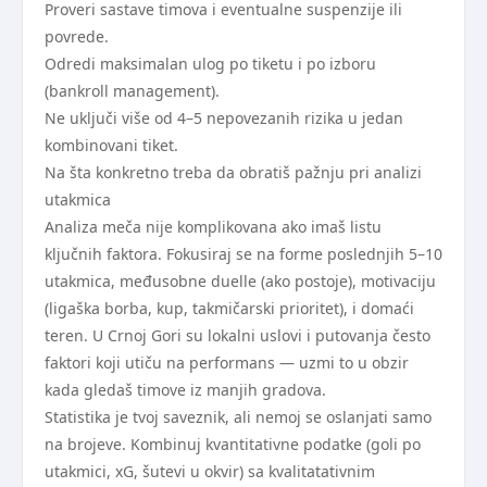
Proveri sastave timova i eventualne suspenzije ili
povrede.
Odredi maksimalan ulog po tiketu i po izboru
(bankroll management).
Ne uključi više od 4–5 nepovezanih rizika u jedan
kombinovani tiket.
Na šta konkretno treba da obratiš pažnju pri analizi
utakmica
Analiza meča nije komplikovana ako imaš listu
ključnih faktora. Fokusiraj se na forme poslednjih 5–10
utakmica, međusobne duelle (ako postoje), motivaciju
(ligaška borba, kup, takmičarski prioritet), i domaći
teren. U Crnoj Gori su lokalni uslovi i putovanja često
faktori koji utiču na performans — uzmi to u obzir
kada gledaš timove iz manjih gradova.
Statistika je tvoj saveznik, ali nemoj se oslanjati samo
na brojeve. Kombinuj kvantitativne podatke (goli po
utakmici, xG, šutevi u okvir) sa kvalitatativnim