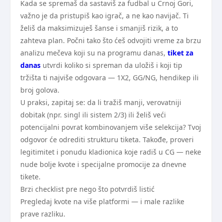
Kada se spremaš da sastaviš za fudbal u Crnoj Gori,
važno je da pristupiš kao igrač, a ne kao navijač. Ti
želiš da maksimizuješ šanse i smanjiš rizik, a to
zahteva plan. Počni tako što ćeš odvojiti vreme za brzu
analizu mečeva koji su na programu danas,
tiket za
danas
utvrdi koliko si spreman da uložiš i koji tip
tržišta ti najviše odgovara — 1X2, GG/NG, hendikep ili
broj golova.
U praksi, zapitaj se: da li tražiš manji, verovatniji
dobitak (npr. singl ili sistem 2/3) ili želiš veći
potencijalni povrat kombinovanjem više selekcija? Tvoj
odgovor će odrediti strukturu tiketa. Takođe, proveri
legitimitet i ponudu kladionica koje radiš u CG — neke
nude bolje kvote i specijalne promocije za dnevne
tikete.
Brzi checklist pre nego što potvrdiš listić
Pregledaj kvote na više platformi — i male razlike
prave razliku.