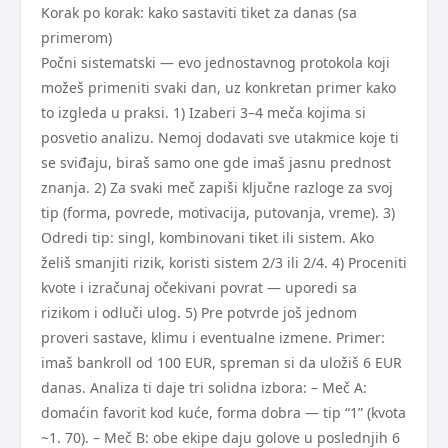
Korak po korak: kako sastaviti tiket za danas (sa
primerom)
Počni sistematski — evo jednostavnog protokola koji
možeš primeniti svaki dan, uz konkretan primer kako
to izgleda u praksi. 1) Izaberi 3–4 meča kojima si
posvetio analizu. Nemoj dodavati sve utakmice koje ti
se sviđaju, biraš samo one gde imaš jasnu prednost
znanja. 2) Za svaki meč zapiši ključne razloge za svoj
tip (forma, povrede, motivacija, putovanja, vreme). 3)
Odredi tip: singl, kombinovani tiket ili sistem. Ako
želiš smanjiti rizik, koristi sistem 2/3 ili 2/4. 4) Proceniti
kvote i izračunaj očekivani povrat — uporedi sa
rizikom i odluči ulog. 5) Pre potvrde još jednom
proveri sastave, klimu i eventualne izmene. Primer:
imaš bankroll od 100 EUR, spreman si da uložiš 6 EUR
danas. Analiza ti daje tri solidna izbora: – Meč A:
domaćin favorit kod kuće, forma dobra — tip “1” (kvota
~1. 70). – Meč B: obe ekipe daju golove u poslednjih 6