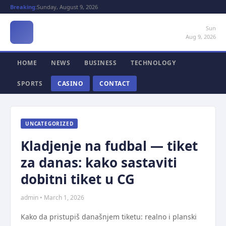
Breaking:
Sunday, August 9, 2026
Sun
Aug 9, 2026
HOME
NEWS
BUSINESS
TECHNOLOGY
SPORTS
CASINO
CONTACT
UNCATEGORIZED
Kladjenje na fudbal — tiket
za danas: kako sastaviti
dobitni tiket u CG
admin • March 1, 2026
Kako da pristupiš današnjem tiketu: realno i planski