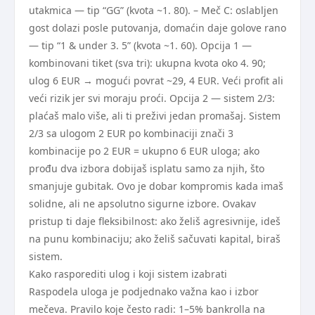
utakmica — tip “GG” (kvota ~1. 80). – Meč C: oslabljen
gost dolazi posle putovanja, domaćin daje golove rano
— tip “1 & under 3. 5” (kvota ~1. 60). Opcija 1 —
kombinovani tiket (sva tri): ukupna kvota oko 4. 90;
ulog 6 EUR → mogući povrat ~29, 4 EUR. Veći profit ali
veći rizik jer svi moraju proći. Opcija 2 — sistem 2/3:
plaćaš malo više, ali ti preživi jedan promašaj. Sistem
2/3 sa ulogom 2 EUR po kombinaciji znači 3
kombinacije po 2 EUR = ukupno 6 EUR uloga; ako
prođu dva izbora dobijaš isplatu samo za njih, što
smanjuje gubitak. Ovo je dobar kompromis kada imaš
solidne, ali ne apsolutno sigurne izbore. Ovakav
pristup ti daje fleksibilnost: ako želiš agresivnije, ideš
na punu kombinaciju; ako želiš sačuvati kapital, biraš
sistem.
Kako rasporediti ulog i koji sistem izabrati
Raspodela uloga je podjednako važna kao i izbor
mečeva. Pravilo koje često radi: 1–5% bankrolla na