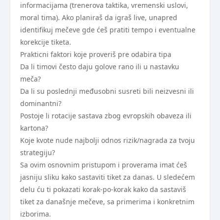
informacijama (trenerova taktika, vremenski uslovi,
moral tima). Ako planiraš da igraš live, unapred
identifikuj mečeve gde ćeš pratiti tempo i eventualne
korekcije tiketa.
Prakticni faktori koje proveriš pre odabira tipa
Da li timovi često daju golove rano ili u nastavku
meča?
Da li su poslednji međusobni susreti bili neizvesni ili
dominantni?
Postoje li rotacije sastava zbog evropskih obaveza ili
kartona?
Koje kvote nude najbolji odnos rizik/nagrada za tvoju
strategiju?
Sa ovim osnovnim pristupom i proverama imat ćeš
jasniju sliku kako sastaviti tiket za danas. U sledećem
delu ću ti pokazati korak-po-korak kako da sastaviš
tiket za današnje mečeve, sa primerima i konkretnim
izborima.